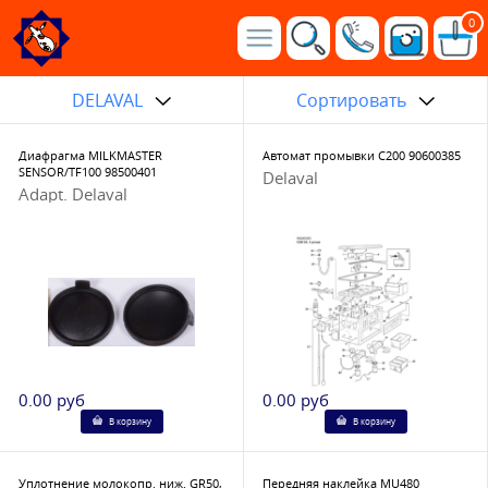
0
DELAVAL
Сортировать
Диафрагма MILKMASTER
Автомат промывки С200 90600385
SENSOR/TF100 98500401
Delaval
Adapt. Delaval
0.00 руб
0.00 руб
В корзину
В корзину
Уплотнение молокопр. ниж. GR50,
Передняя наклейка MU480