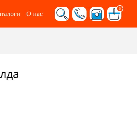
0
аталоги
О нас
лда