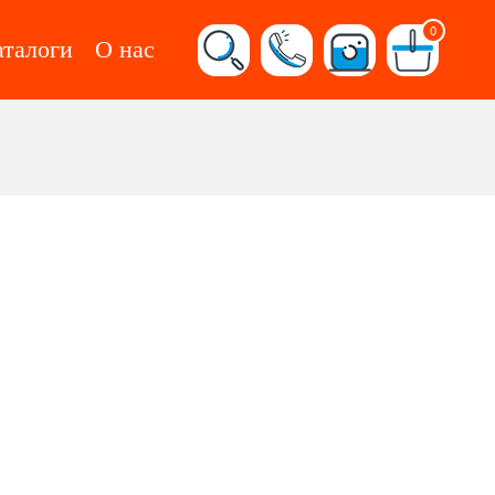
0
аталоги
О нас