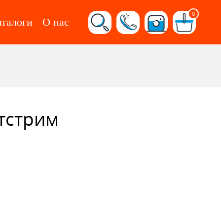
0
аталоги
О нас
тстрим