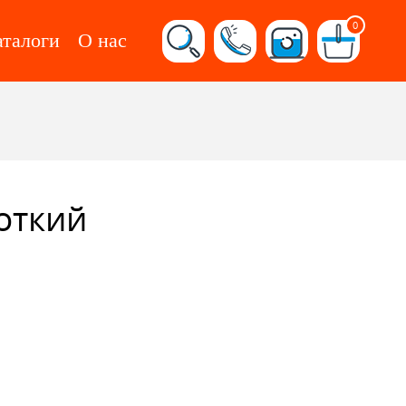
0
аталоги
О нас
откий