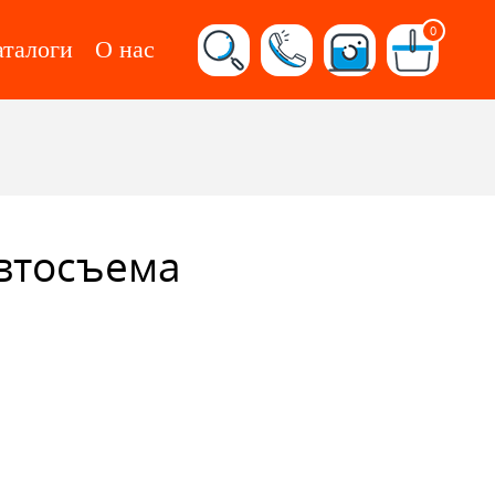
0
аталоги
О нас
втосъема