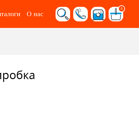
0
аталоги
О нас
пробка